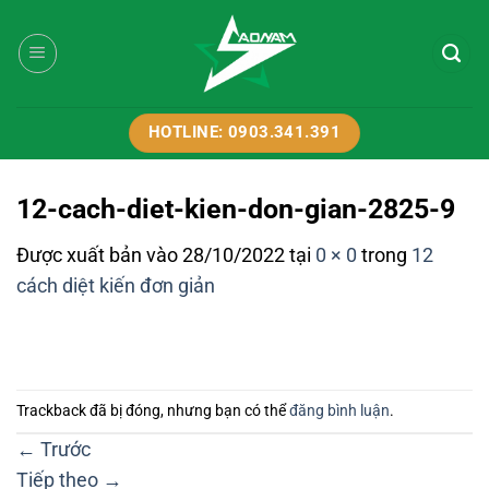
Bỏ
qua
nội
dung
HOTLINE: 0903.341.391
12-cach-diet-kien-don-gian-2825-9
Được xuất bản vào
28/10/2022
tại
0 × 0
trong
12
cách diệt kiến đơn giản
Trackback đã bị đóng, nhưng bạn có thể
đăng bình luận
.
←
Trước
Tiếp theo
→