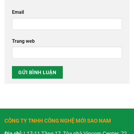
Email
Trang web
CÔNG TY TNHH CÔNG NGHỆ MỚI SAO NAM
Địa chỉ:
L17-11 Tầng 17, Tòa nhà Vincom Center, 72