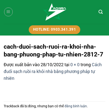
Bỏ
qua
nội
dung
HOTLINE: 0903.341.391
cach-duoi-sach-ruoi-ra-khoi-nha-
bang-phuong-phap-tu-nhien-2812-7
Được xuất bản vào
28/10/2022
tại
0 × 0
trong
Cách
đuổi sạch ruồi ra khỏi nhà bằng phương pháp tự
nhiên
Trackback đã bị đóng, nhưng bạn có thể
đăng bình luận
.