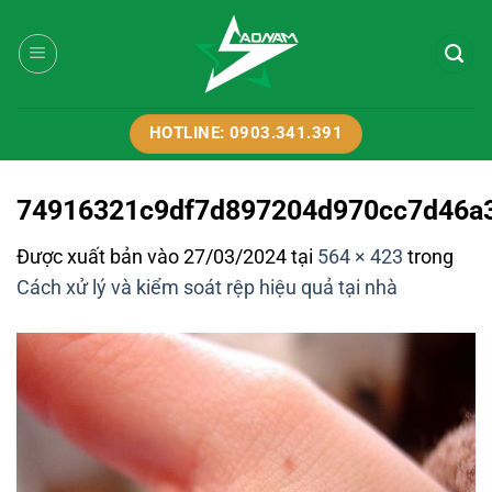
Bỏ
qua
nội
dung
HOTLINE: 0903.341.391
74916321c9df7d897204d970cc7d46a
Được xuất bản vào
27/03/2024
tại
564 × 423
trong
Cách xử lý và kiểm soát rệp hiệu quả tại nhà