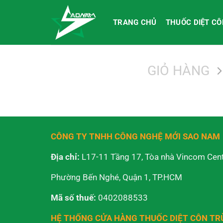
Bỏ
qua
TRANG CHỦ
THUỐC DIỆT C
nội
dung
GIỎ HÀNG
CÔNG TY TNHH CÔNG NGHỆ MỚI SAO NAM
Địa chỉ:
L17-11 Tầng 17, Tòa nhà Vincom Cent
Phường Bến Nghé, Quận 1, TP.HCM
Mã số thuế:
0402088533
HỆ THỐNG CỬA HÀNG THUỐC DIỆT CÔN T