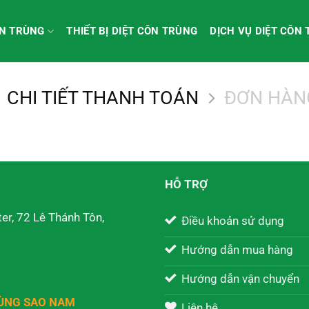
ÔN TRÙNG
THIẾT BỊ DIỆT CÔN TRÙNG
DỊCH VỤ DIỆT CÔN
CHI TIẾT THANH TOÁN
ĐƠN HÀN
HỖ TRỢ
er, 72 Lê Thánh Tôn,
Điều khoản sử dụng
Hướng dẫn mua hàng
Hướng dẫn vận chuyển
RÙNG SAO NAM
Liên hệ