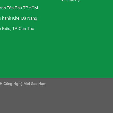
ạnh Tân Phú TP.HCM
 Thanh Khê, Đà Nẵng
Kiều, TP. Cần Thơ
HH Công Nghệ Mới Sao Nam