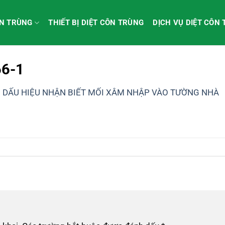
ÔN TRÙNG
THIẾT BỊ DIỆT CÔN TRÙNG
DỊCH VỤ DIỆT CÔN
66-1
g
DẤU HIỆU NHẬN BIẾT MỐI XÂM NHẬP VÀO TƯỜNG NHÀ