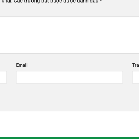
 khai.
Các trường bắt buộc được đánh dấu
*
Email
Tr