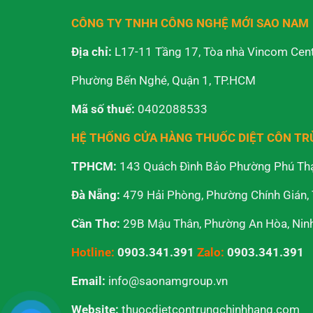
CÔNG TY TNHH CÔNG NGHỆ MỚI SAO NAM
Địa chỉ:
L17-11 Tầng 17, Tòa nhà Vincom Cent
Phường Bến Nghé, Quận 1, TP.HCM
Mã số thuế:
0402088533
HỆ THỐNG CỬA HÀNG THUỐC DIỆT CÔN T
TPHCM:
143 Quách Đình Bảo Phường Phú Th
Đà Nẵng:
479 Hải Phòng, Phường Chính Gián,
Cần Thơ:
29B Mậu Thân, Phường An Hòa, Ninh 
Hotline:
0903.341.391
Zalo:
0903.341.391
Email:
info@saonamgroup.vn
Website:
thuocdietcontrungchinhhang.com