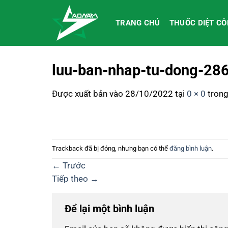
Bỏ
qua
TRANG CHỦ
THUỐC DIỆT C
nội
dung
luu-ban-nhap-tu-dong-28
Được xuất bản vào
28/10/2022
tại
0 × 0
tron
Trackback đã bị đóng, nhưng bạn có thể
đăng bình luận
.
←
Trước
Tiếp theo
→
Để lại một bình luận