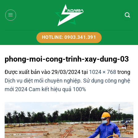
Bỏ
qua
nội
dung
HOTLINE: 0903.341.391
phong-moi-cong-trinh-xay-dung-03
Được xuất bản vào
29/03/2024
tại
1024 × 768
trong
Dịch vụ diệt mối chuyên nghiệp. Sử dụng công nghệ
mới 2024 Cam kết hiệu quả 100%