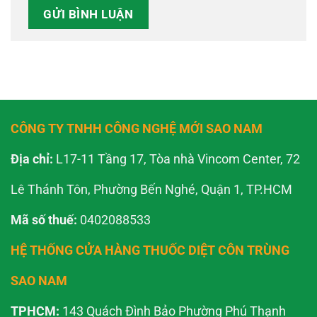
CÔNG TY TNHH CÔNG NGHỆ MỚI SAO NAM
Địa chỉ:
L17-11 Tầng 17, Tòa nhà Vincom Center, 72
Lê Thánh Tôn, Phường Bến Nghé, Quận 1, TP.HCM
Mã số thuế:
0402088533
HỆ THỐNG CỬA HÀNG THUỐC DIỆT CÔN TRÙNG
SAO NAM
TPHCM:
143 Quách Đình Bảo Phường Phú Thạnh