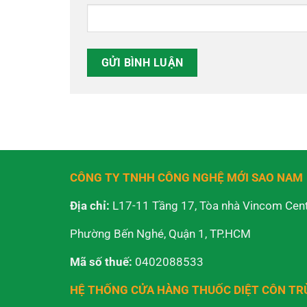
CÔNG TY TNHH CÔNG NGHỆ MỚI SAO NAM
Địa chỉ:
L17-11 Tầng 17, Tòa nhà Vincom Cent
Phường Bến Nghé, Quận 1, TP.HCM
Mã số thuế:
0402088533
HỆ THỐNG CỬA HÀNG THUỐC DIỆT CÔN T