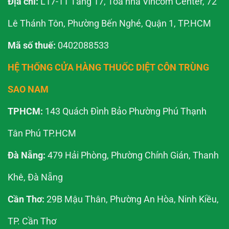
Địa chỉ:
L17-11 Tầng 17, Tòa nhà Vincom Center, 72
Lê Thánh Tôn, Phường Bến Nghé, Quận 1, TP.HCM
Mã số thuế:
0402088533
HỆ THỐNG CỬA HÀNG THUỐC DIỆT CÔN TRÙNG
SAO NAM
TPHCM:
143 Quách Đình Bảo Phường Phú Thạnh
Tân Phú TP.HCM
Đà Nẵng:
479 Hải Phòng, Phường Chính Gián, Thanh
Khê, Đà Nẵng
Cần Thơ:
29B Mậu Thân, Phường An Hòa, Ninh Kiều,
TP. Cần Thơ