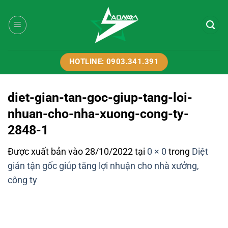
Bỏ
qua
nội
dung
HOTLINE: 0903.341.391
diet-gian-tan-goc-giup-tang-loi-
nhuan-cho-nha-xuong-cong-ty-
2848-1
Được xuất bản vào
28/10/2022
tại
0 × 0
trong
Diệt
gián tận gốc giúp tăng lợi nhuận cho nhà xưởng,
công ty