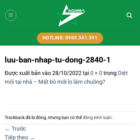
Bỏ
qua
nội
dung
HOTLINE: 0903.341.391
luu-ban-nhap-tu-dong-2840-1
Được xuất bản vào
28/10/2022
tại
0 × 0
trong
Diệt
mối tại nhà – Mất bò mới lo làm chuồng?
Trackback đã bị đóng, nhưng bạn có thể
đăng bình luận
.
←
Trước
Tiếp theo
→