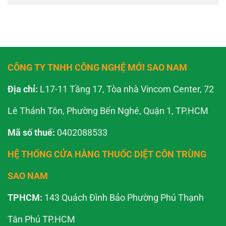
CÔNG TY TNHH CÔNG NGHỆ MỚI SAO NAM
Địa chỉ:
L17-11 Tầng 17, Tòa nhà Vincom Center, 72
Lê Thánh Tôn, Phường Bến Nghé, Quận 1, TP.HCM
Mã số thuế:
0402088533
HỆ THỐNG CỬA HÀNG THUỐC DIỆT CÔN TRÙNG
SAO NAM
TPHCM:
143 Quách Đình Bảo Phường Phú Thạnh
Tân Phú TP.HCM