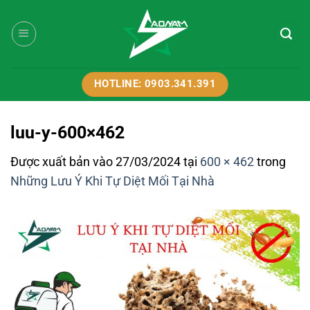
Bỏ
qua
nội
dung
HOTLINE: 0903.341.391
luu-y-600×462
Được xuất bản vào
27/03/2024
tại
600 × 462
trong
Những Lưu Ý Khi Tự Diệt Mối Tại Nhà