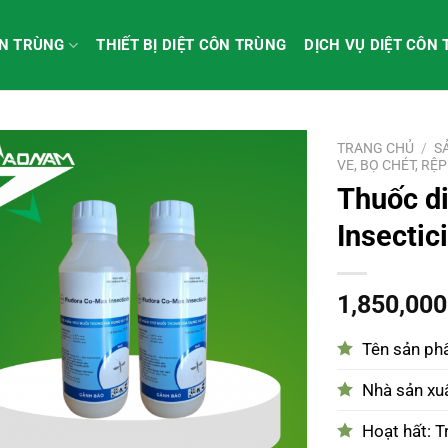
ÔN TRÙNG
THIẾT BỊ DIỆT CÔN TRÙNG
DỊCH VỤ DIỆT CÔN
TRANG CHỦ
/
S
VE, BỌ CHÉT, RỆP
Thuốc d
Insectici
1,850,00
Tên sản p
Nhà sản xu
Hoạt hất: T