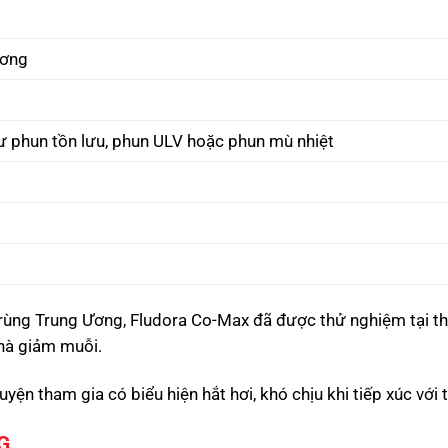
ương
ư phun tồn lưu, phun ULV hoặc phun mù nhiệt
rùng Trung Ương, Fludora Co-Max đã được thử nghiệm tại th
hà giảm muỗi.
yện tham gia có biểu hiện hắt hơi, khó chịu khi tiếp xúc với 
G