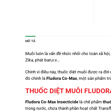
MÔ TẢ
Muỗi luôn là vấn đề nhức nhối cho toàn xã hội
Zika, phát ban,v.v…
Chính vì điều này, thuốc diệt muỗi được ra đ
đó chính là
Fludora Co-Max
, một sản phẩm t
THUỐC DIỆT MUỖI FLUDO
Fludora Co-Max Insecticide
là chế phẩm
thuố
trong nước, chứa thành phần hoạt chất Transfl