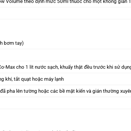
 Low Volume theo định mức 50ml thuốc cho một không gian
nh bơm tay)
o-Max cho 1 lít nước sạch, khuấy thật đều trước khi sử dụn
 khí, tắt quạt hoặc máy lạnh
đã pha lên tường hoặc các bề mặt kiến và gián thường xuyê