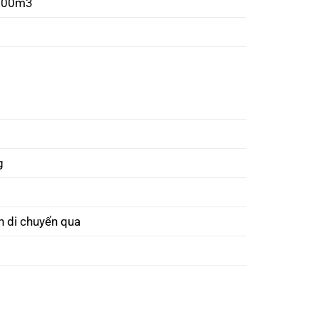
 100m3
g
n di chuyển qua