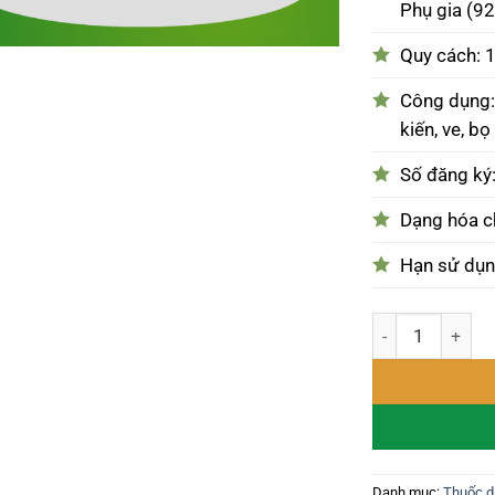
Phụ gia (9
Quy cách: 1
Công dụng: 
kiến, ve, bọ
Số đăng ký
Dạng hóa c
Hạn sử dụn
Thuốc diệt muỗi 
Danh mục:
Thuốc d