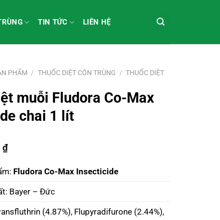
 TRÙNG
TIN TỨC
LIÊN HỆ
ẢN PHẨM
/
THUỐC DIỆT CÔN TRÙNG
/
THUỐC DIỆT
iệt muỗi Fludora Co-Max
de chai 1 lít
₫
0
hẩm:
Fludora Co-Max Insecticide
ất: Bayer – Đức
ransfluthrin (4.87%), Flupyradifurone (2.44%),