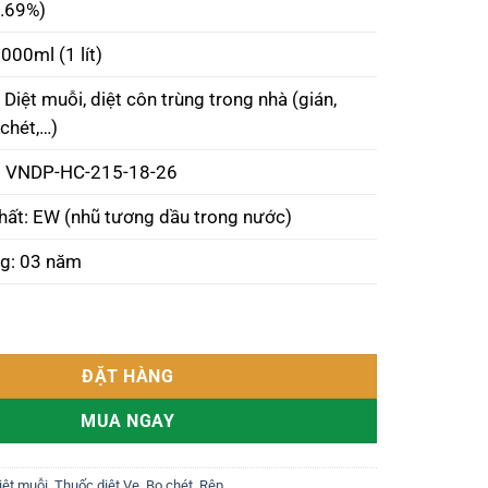
2.69%)
000ml (1 lít)
Diệt muỗi, diệt côn trùng trong nhà (gián,
 chét,…)
: VNDP-HC-215-18-26
hất: EW (nhũ tương dầu trong nước)
g: 03 năm
Fludora Co-Max Insecticide chai 1 lít số lượng
ĐẶT HÀNG
MUA NGAY
iệt muỗi
,
Thuốc diệt Ve, Bọ chét, Rệp