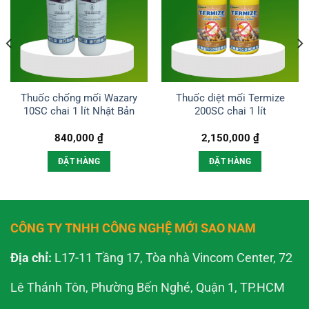
Thuốc chống mối Wazary
Thuốc diệt mối Termize
10SC chai 1 lít Nhật Bản
200SC chai 1 lít
840,000
₫
2,150,000
₫
ĐẶT HÀNG
ĐẶT HÀNG
CÔNG TY TNHH CÔNG NGHỆ MỚI SAO NAM
Địa chỉ:
L17-11 Tầng 17, Tòa nhà Vincom Center, 72
Lê Thánh Tôn, Phường Bến Nghé, Quận 1, TP.HCM