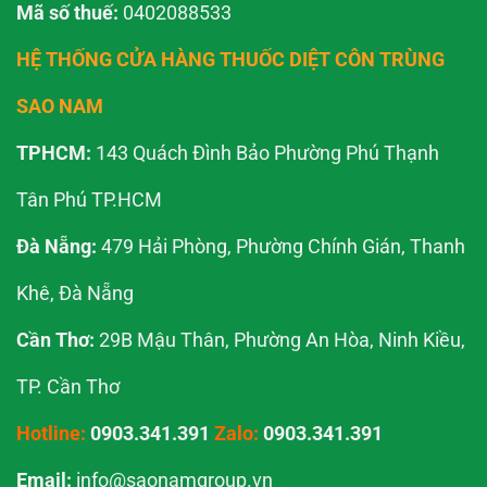
Mã số thuế:
0402088533
HỆ THỐNG CỬA HÀNG THUỐC DIỆT CÔN TRÙNG
SAO NAM
TPHCM:
143 Quách Đình Bảo Phường Phú Thạnh
Tân Phú TP.HCM
Đà Nẵng:
479 Hải Phòng, Phường Chính Gián, Thanh
Khê, Đà Nẵng
Cần Thơ:
29B Mậu Thân, Phường An Hòa, Ninh Kiều,
TP. Cần Thơ
Hotline:
0903.341.391
Zalo:
0903.341.391
Email:
info@saonamgroup.vn