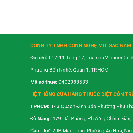
CÔNG TY TNHH CÔNG NGHỆ MỚI SAO NAM
Địa chỉ:
L17-11 Tầng 17, Tòa nhà Vincom Cent
Phường Bến Nghé, Quận 1, TP.HCM
Mã số thuế:
0402088533
HỆ THỐNG CỬA HÀNG THUỐC DIỆT CÔN T
TPHCM:
143 Quách Đình Bảo Phường Phú Th
Đà Nẵng:
479 Hải Phòng, Phường Chính Gián,
Cần Thơ:
29B Mậu Thân, Phường An Hòa, Ninh 