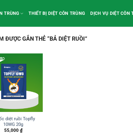
ÔN TRÙNG
THIẾT BỊ DIỆT CÔN TRÙNG
DỊCH VỤ DIỆT CÔN
 ĐƯỢC GẮN THẺ “BẢ DIỆT RUỒI”
c diệt ruồi Topfly
10WG 20g
55,000
₫