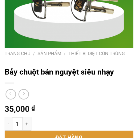
TRANG CHỦ
/
SẢN PHẨM
/
THIẾT BỊ DIỆT CÔN TRÙNG
Bẫy chuột bán nguyệt siêu nhạy
35,000
₫
Bẫy chuột bán nguyệt siêu nhạy số lượng
ĐẶT HÀNG