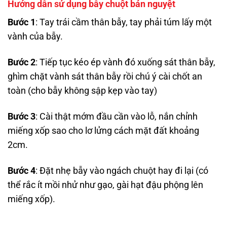
Hướng dẫn sử dụng bẫy chuột bán nguyệt
Bước 1
: Tay trái cầm thân bẫy, tay phải túm lấy một
vành của bẫy.
Bước 2
: Tiếp tục kéo ép vành đó xuống sát thân bẫy,
ghìm chặt vành sát thân bẫy rồi chú ý cài chốt an
toàn (cho bẫy không sập kẹp vào tay)
Bước 3
: Cài thật mớm đầu cần vào lỗ, nắn chỉnh
miếng xốp sao cho lơ lửng cách mặt đất khoảng
2cm.
Bước 4
: Đặt nhẹ bẫy vào ngách chuột hay đi lại (có
thể rắc ít mồi nhử như gạo, gài hạt đậu phộng lên
miếng xốp).