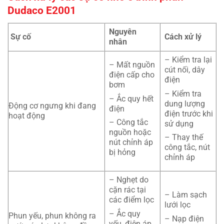
Dudaco E2001
Nguyên
Sự cố
Cách xử lý
nhân
– Kiểm tra lại
– Mất nguồn
cút nối, dây
điện cấp cho
điện
bơm
– Kiểm tra
– Ắc quy hết
dung lượng
Động cơ ngưng khi đang
điện
điện trước khi
hoạt động
– Công tắc
sử dụng
nguồn hoặc
– Thay thế
nút chỉnh áp
công tắc, nút
bị hỏng
chỉnh áp
– Nghẹt do
cặn rác tại
– Làm sạch
các điểm lọc
lưới lọc
– Ắc quy
Phun yếu, phun không ra
– Nạp điện
yếu, điện áp