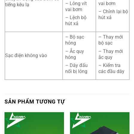
– Lỏng vít
vai bơm
tiếng kêu lạ
vai bơm
– Chỉnh lại bộ
– Lệch bộ
hút xả
hút xả
– Bộ sạc
– Thay mới
hỏng
bộ sạc
– Ắc quy
– Thay mới
Sạc điện không vào
hỏng
ắc quy
– Dây đấu
– Kiểm tra
nối bị lỏng
các đầu dây
SẢN PHẨM TƯƠNG TỰ