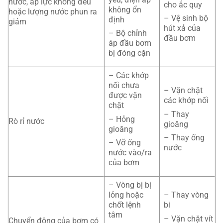
nước, áp lực không đều
cho ắc quy
không ổn
hoặc lượng nước phun ra
– Vệ sinh bộ
định
giảm
hút xả của
– Bộ chỉnh
đầu bơm
áp đầu bơm
bị đóng cặn
– Các khớp
nối chưa
– Vặn chặt
được vặn
các khớp nối
chặt
– Thay
– Hỏng
Rò rỉ nước
gioăng
gioăng
– Thay ống
– Vỡ ống
nước
nước vào/ra
của bơm
– Vòng bị bị
lỏng hoặc
– Thay vòng
chốt lệnh
bi
tâm
– Vặn chặt vít
Chuyển động của bơm có