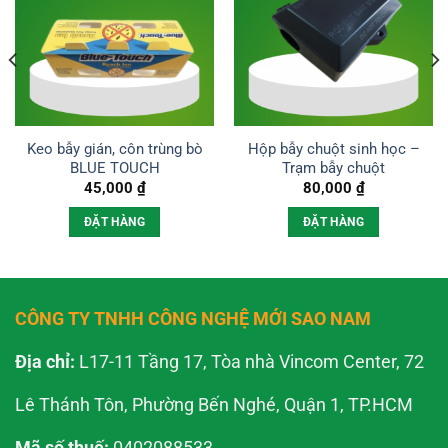
Keo bẫy gián, côn trùng bò
Hộp bẫy chuột sinh học –
BLUE TOUCH
Trạm bẫy chuột
45,000
₫
80,000
₫
ĐẶT HÀNG
ĐẶT HÀNG
CÔNG TY TNHH CÔNG NGHỆ MỚI SAO NAM
Địa chỉ:
L17-11 Tầng 17, Tòa nhà Vincom Center, 72
Lê Thánh Tôn, Phường Bến Nghé, Quận 1, TP.HCM
Mã số thuế:
0402088533