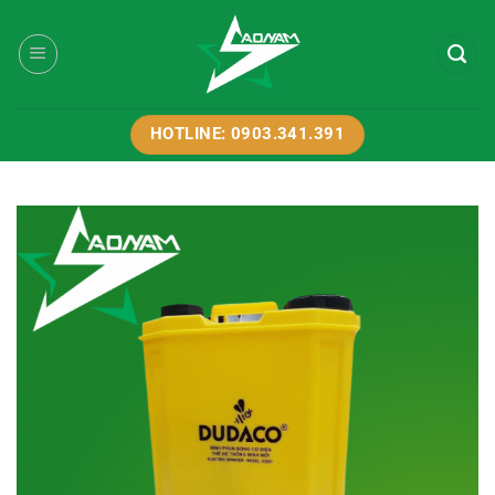
Bỏ
qua
nội
dung
HOTLINE: 0903.341.391