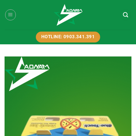
Bỏ
qua
nội
dung
HOTLINE: 0903.341.391