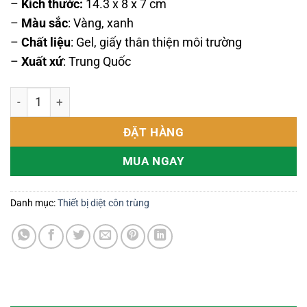
–
Kích thước:
14.3 x 8 x 7 cm
–
Màu sắc
: Vàng, xanh
–
Chất liệu
: Gel, giấy thân thiện môi trường
–
Xuất xứ
: Trung Quốc
Keo bẫy gián, côn trùng bò BLUE TOUCH số lượng
ĐẶT HÀNG
MUA NGAY
Danh mục:
Thiết bị diệt côn trùng