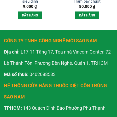
siêu dính
Trạm bẫy chuột
9,000
₫
80,000
₫
ĐẶT HÀNG
ĐẶT HÀNG
CÔNG TY TNHH CÔNG NGHỆ MỚI SAO NAM
Địa chỉ:
L17-11 Tầng 17, Tòa nhà Vincom Center, 72
Lê Thánh Tôn, Phường Bến Nghé, Quận 1, TP.HCM
Mã số thuế:
0402088533
HỆ THỐNG CỬA HÀNG THUỐC DIỆT CÔN TRÙNG
SAO NAM
TPHCM:
143 Quách Đình Bảo Phường Phú Thạnh